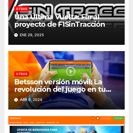
OTROS
Una Última Vuelta: Fin al
proyecto de F1SinTracción
ENE 29, 2025
OTROS
Betsson versión móvil: La
revolución del juego en tu
bolsillo
ABR 8, 2024