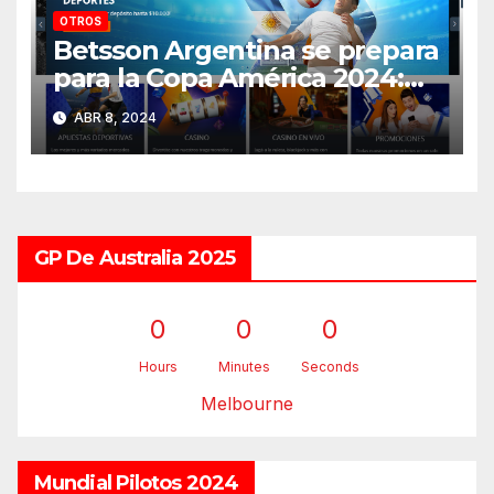
OTROS
Betsson Argentina se prepara
para la Copa América 2024:
¡Descúbrelo acá!
ABR 8, 2024
GP De Australia 2025
0
0
0
Hours
Minutes
Seconds
Melbourne
Mundial Pilotos 2024