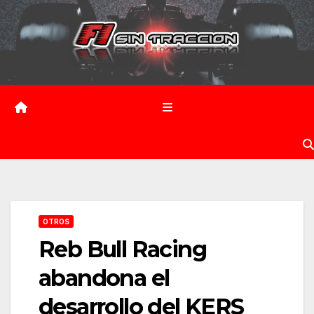
Saltar
al
contenido
OTROS
Reb Bull Racing
abandona el
desarrollo del KERS