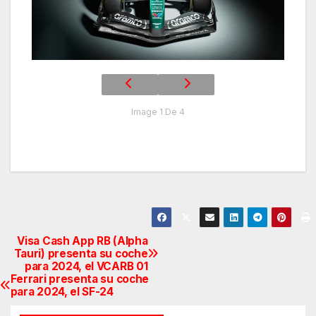
Image 1 De 4
Visa Cash App RB (Alpha
Navegación
Tauri) presenta su coche
para 2024, el VCARB 01
de
Ferrari presenta su coche
para 2024, el SF-24
entradas