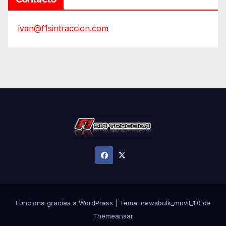
ivan@f1sintraccion.com
Funciona gracias a WordPress
|
Tema:
newsbulk_movil_1.0
de
Themeansar