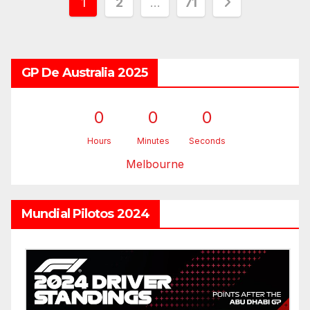
Paginación
1
2
…
71
de
entradas
GP De Australia 2025
0
0
0
Hours
Minutes
Seconds
Melbourne
Mundial Pilotos 2024