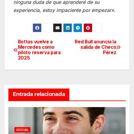
ninguna duda de que aprenderé de su
experiencia, estoy impaciente por empezar».
Bottas vuelve a
Red Bull anuncia la
Navegación
Mercedes como
salida de Checo
piloto reserva para
Pérez
de
2025
entradas
Entrada relacionada
OFICIAL