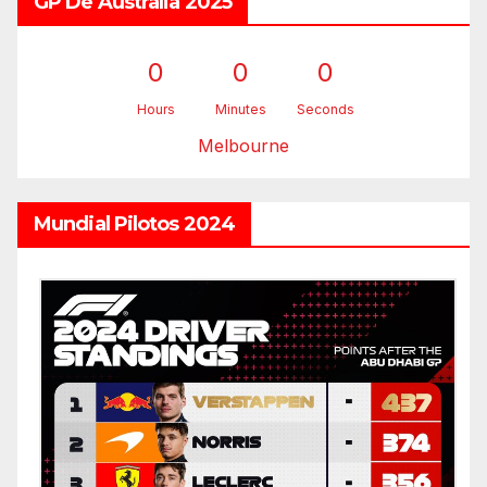
GP De Australia 2025
0
0
0
Hours
Minutes
Seconds
Melbourne
Mundial Pilotos 2024