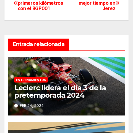
Navegación
primeros kilómetros
mejor tiempo en
con el BGP001
Jerez
de
entradas
Entrada relacionada
ENTRENAMIENTOS
Leclerc lidera el día 3 de la
pretemporada 2024
FEB 24, 2024