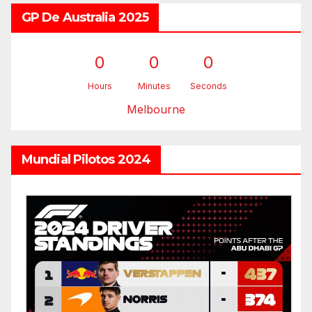
GP De Australia 2025
0
0
0
Hours
Minutes
Seconds
Melbourne
Mundial Pilotos 2024