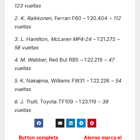
123 vueltas
2. K. Raikkonen
,
Ferrari F60
–
1:20.404
– 112
vueltas
3. L.
Hamilton
,
McLaren MP4-24
–
1:21.272
–
58 vueltas
4. M. Webber,
Red Bul RB5
–
1:22.219
– 47
v
ueltas
5.
K. Nakajima
,
Williams FW31
–
1:22.226
– 54
vueltas
6.
J.
Trulli,
Toyota TF109
–
1:23.119
– 38
vueltas
Button completa
Alonso marca el