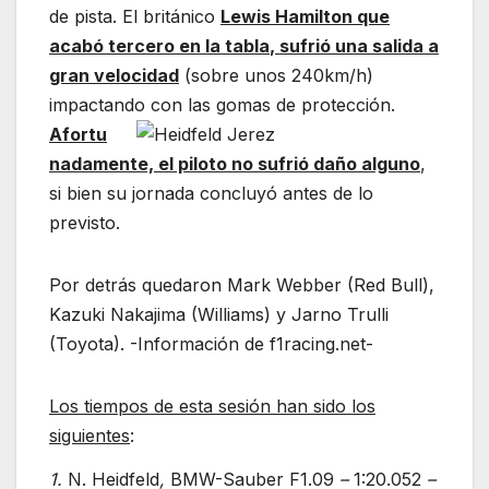
de pista. El británico
Lewis Hamilton que
acabó tercero en la t
abla
, sufrió una salida a
gran velocidad
(sobre unos 240km/h)
impactando con las gomas de protección.
Afortu
nadamente, el piloto no sufrió daño alguno
,
si bien su jornada concluyó antes de lo
previsto.
Por detrás quedaron Mark Webber (Red Bull),
Kazuki Nakajima (Williams) y Jarno Trulli
(Toyota). -Información de f1racing.net-
Los tiempos de esta sesión han sido los
siguientes
:
1.
N. Heidfeld
,
BMW-Sauber F1.09
–
1:20.052
–