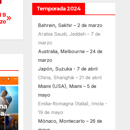
Temporada 2024
l 9
zo
Bahrein, Sakhir – 2 de marzo
Arabia Saudí, Jeddah – 7 de
marzo
Australia, Melbourne – 24 de
marzo
Japón, Suzuka - 7 de abril
China, Shanghái – 21 de abril
Miami (USA), Miami – 5 de
mayo
Emilia-Romagna (Italia), Imola -
na
la
19 de mayo
024:
Mónaco, Montecarlo – 26 de
mayo