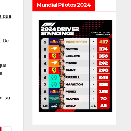
Mundial Pilotos 2024
a que
. De
que
la
or su