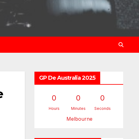
GP De Australia 2025
e
0
0
0
Hours
Minutes
Seconds
Melbourne