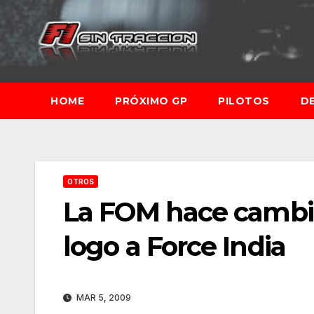
Saltar
al
contenido
HOME
PRÓXIMO GP
PILOTOS
D
OTROS
La FOM hace cambia
logo a Force India
MAR 5, 2009