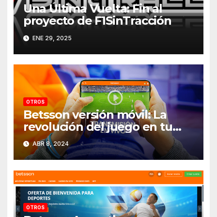
Una Última Vuelta: Fin al
proyecto de F1SinTracción
ENE 29, 2025
OTROS
Betsson versión móvil: La
revolución del juego en tu
bolsillo
ABR 8, 2024
OTROS