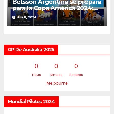
Betsson Argentina se prepara
para la Copa América 2024:
¡Descúbrelo acá!
ABR 8, 2024
GP De Australia 2025
0
0
0
Hours
Minutes
Seconds
Melbourne
Mundial Pilotos 2024