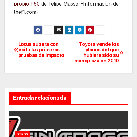
propio F60
de Felipe Massa. -Información de
thef1.com-
Lotus supera con
Toyota vende los
Navegación
éxito las primeras
planos del que
pruebas de impacto
hubiera sido su
de
monoplaza en 2010
entradas
Entrada relacionada
OTROS