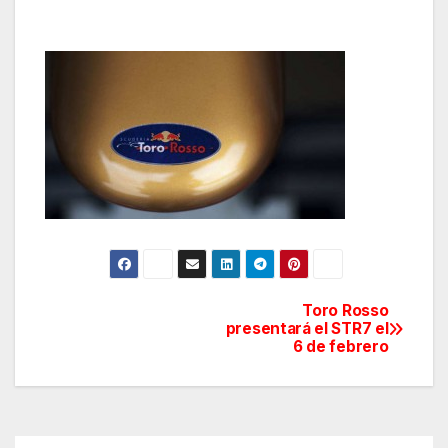
Toro Rosso
Navegación
presentará el STR7 el
6 de febrero
de
entradas