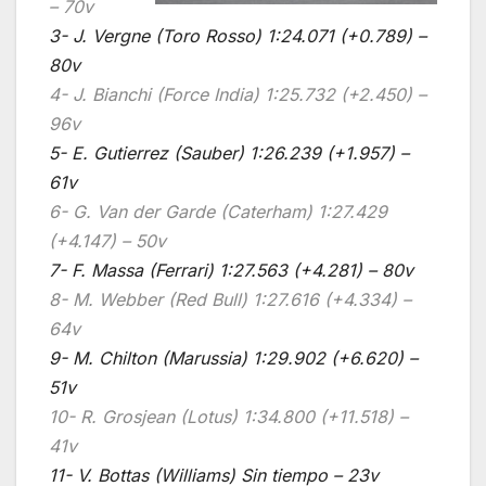
– 70v
3- J. Vergne (Toro Rosso) 1:24.071 (+0.789) –
80v
4- J. Bianchi (Force India) 1:25.732 (+2.450) –
96v
5- E. Gutierrez (Sauber) 1:26.239 (+1.957) –
61v
6- G. Van der Garde (Caterham) 1:27.429
(+4.147) – 50v
7- F. Massa (Ferrari) 1:27.563 (+4.281) – 80v
8- M. Webber (Red Bull) 1:27.616 (+4.334) –
64v
9- M. Chilton (Marussia) 1:29.902 (+6.620) –
51v
10- R. Grosjean (Lotus) 1:34.800 (+11.518) –
41v
11- V. Bottas (Williams) Sin tiempo – 23v