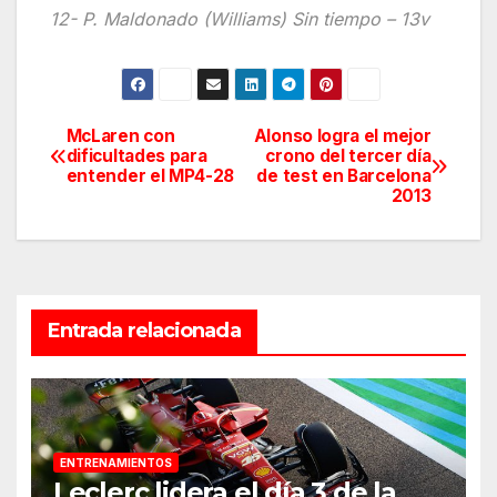
12- P. Maldonado (Williams) Sin tiempo – 13v
McLaren con
Alonso logra el mejor
Navegación
dificultades para
crono del tercer día
entender el MP4-28
de test en Barcelona
de
2013
entradas
Entrada relacionada
ENTRENAMIENTOS
Leclerc lidera el día 3 de la