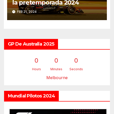
la pretemporada 2024
FEB 21, 2024
GP De Australia 2025
0
0
0
Hours
Minutes
Seconds
Melbourne
Mundial Pilotos 2024