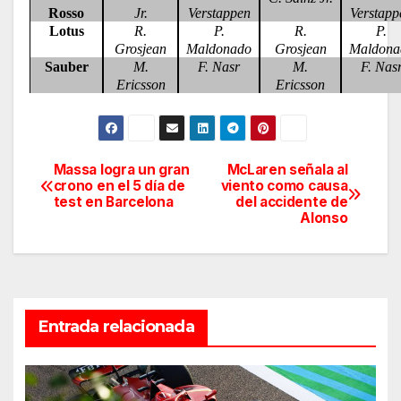
Rosso
Jr.
Verstappen
Verstapp
Lotus
R.
P.
R.
P.
Grosjean
Maldonado
Grosjean
Maldona
Sauber
M.
F. Nasr
M.
F. Nas
Ericsson
Ericsson
Massa logra un gran
McLaren señala al
Navegación
crono en el 5 día de
viento como causa
test en Barcelona
del accidente de
de
Alonso
entradas
Entrada relacionada