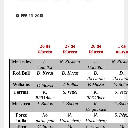
FEB 25, 2015
26 de
27 de
28 de
1 de
febrero
febrero
febrero
marzo
Mercedes
L.
N. Rosberg
L.
N. Rosbe
Hamilton
Hamilton
Red Bull
D. Kvyat
D. Kvyat
D.
D.
Ricciardo
Ricciar
Williams
V. Bottas
F. Massa
V. Bott
F. Massa
Ferrari
K.
S. Vettel
K.
S. Vette
Räikkönen
Räikkönen
McLaren
J. Button
J. Button
K.
J. Butt
Magnussen
Force
No
N.
N.
S. Pére
India
participan
Hülkenberg
Hülkenberg
Toro
C. Sainz
M.
M.
C. Sainz Jr.