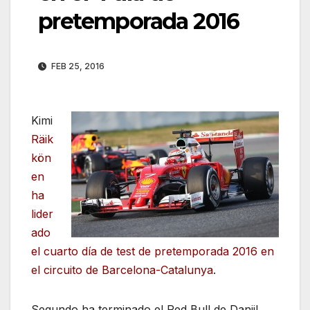
pretemporada 2016
FEB 25, 2016
Kimi
Räik
kön
en
ha
lider
ado
el cuarto día de test de pretemporada 2016 en
el circuito de Barcelona-Catalunya
.
Segundo ha terminado el Red Bull de Daniil