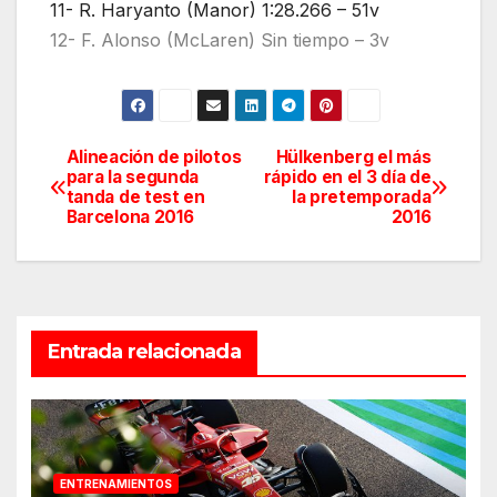
11- R. Haryanto (Manor) 1:28.266 – 51v
12- F. Alonso (McLaren) Sin tiempo – 3v
Alineación de pilotos
Hülkenberg el más
Navegación
para la segunda
rápido en el 3 día de
tanda de test en
la pretemporada
de
Barcelona 2016
2016
entradas
Entrada relacionada
ENTRENAMIENTOS