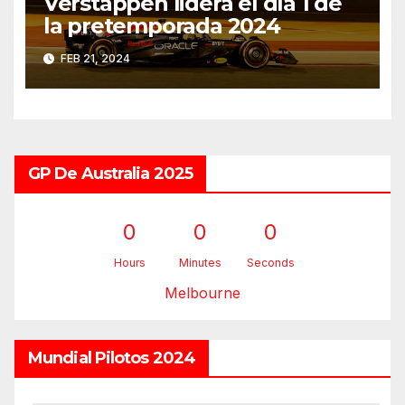
Verstappen lidera el día 1 de
la pretemporada 2024
FEB 21, 2024
GP De Australia 2025
0
0
0
Hours
Minutes
Seconds
Melbourne
Mundial Pilotos 2024