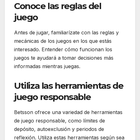
Conoce las reglas del
juego
Antes de jugar, familiarízate con las reglas y
mecánicas de los juegos en los que estás
interesado. Entender cómo funcionan los
juegos te ayudará a tomar decisiones más
informadas mientras juegas.
Utiliza las herramientas de
juego responsable
Betsson ofrece una variedad de herramientas
de juego responsable, como límites de
depósito, autoexclusión y periodos de
reflexión. Utiliza estas herramientas según sea