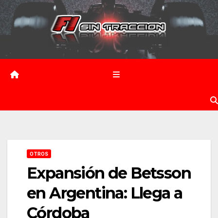
Saltar
al
contenido
OTROS
Expansión de Betsson
en Argentina: Llega a
Córdoba