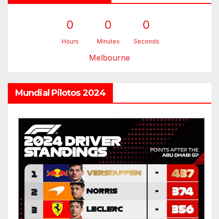
0
0
0
Hours
Minutes
Seconds
Melbourne
Mundial Pilotos 2024