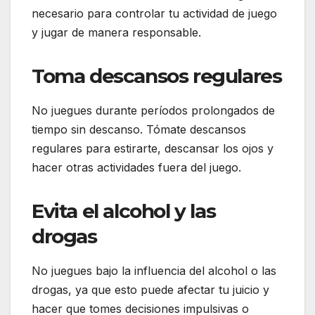
necesario para controlar tu actividad de juego
y jugar de manera responsable.
Toma descansos regulares
No juegues durante períodos prolongados de
tiempo sin descanso. Tómate descansos
regulares para estirarte, descansar los ojos y
hacer otras actividades fuera del juego.
Evita el alcohol y las
drogas
No juegues bajo la influencia del alcohol o las
drogas, ya que esto puede afectar tu juicio y
hacer que tomes decisiones impulsivas o