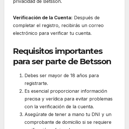
privacidad de Betsson.
Verificación de la Cuenta:
Después de
completar el registro, recibirás un correo
electrónico para verificar tu cuenta.
Requisitos importantes
para ser parte de Betsson
Debes ser mayor de 18 años para
registrarte.
Es esencial proporcionar información
precisa y verídica para evitar problemas
con la verificación de la cuenta.
Asegúrate de tener a mano tu DNI y un
comprobante de domicilio si se requiere