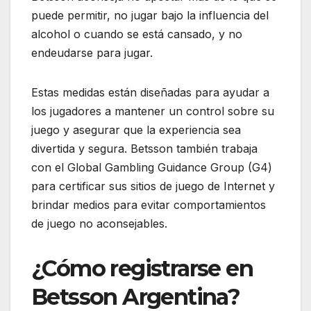
puede permitir, no jugar bajo la influencia del
alcohol o cuando se está cansado, y no
endeudarse para jugar.
Estas medidas están diseñadas para ayudar a
los jugadores a mantener un control sobre su
juego y asegurar que la experiencia sea
divertida y segura. Betsson también trabaja
con el Global Gambling Guidance Group (G4)
para certificar sus sitios de juego de Internet y
brindar medios para evitar comportamientos
de juego no aconsejables.
¿Cómo registrarse en
Betsson Argentina?