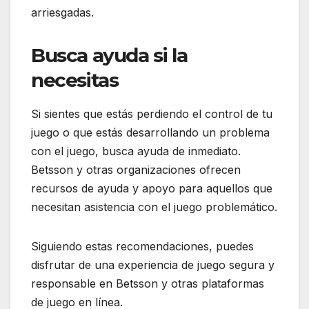
arriesgadas.
Busca ayuda si la
necesitas
Si sientes que estás perdiendo el control de tu
juego o que estás desarrollando un problema
con el juego, busca ayuda de inmediato.
Betsson y otras organizaciones ofrecen
recursos de ayuda y apoyo para aquellos que
necesitan asistencia con el juego problemático.
Siguiendo estas recomendaciones, puedes
disfrutar de una experiencia de juego segura y
responsable en Betsson y otras plataformas
de juego en línea.