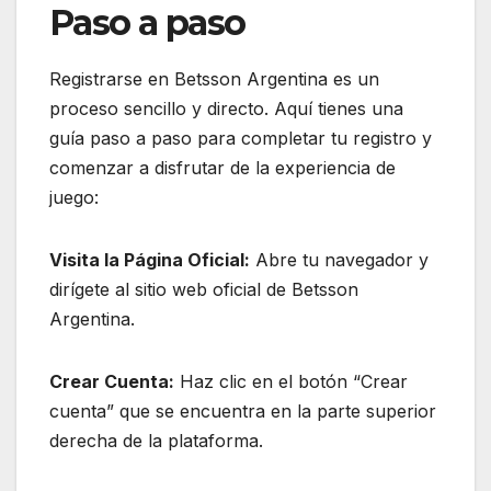
Paso a paso
Registrarse en Betsson Argentina es un
proceso sencillo y directo. Aquí tienes una
guía paso a paso para completar tu registro y
comenzar a disfrutar de la experiencia de
juego:
Visita la Página Oficial:
Abre tu navegador y
dirígete al sitio web oficial de Betsson
Argentina.
Crear Cuenta:
Haz clic en el botón “Crear
cuenta” que se encuentra en la parte superior
derecha de la plataforma.