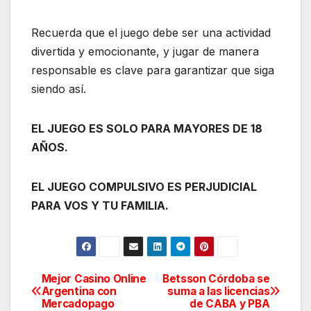
Recuerda que el juego debe ser una actividad
divertida y emocionante, y jugar de manera
responsable es clave para garantizar que siga
siendo así.
EL JUEGO ES SOLO PARA MAYORES DE 18
AÑOS.
EL JUEGO COMPULSIVO ES PERJUDICIAL
PARA VOS Y TU FAMILIA.
Mejor Casino Online
Betsson Córdoba se
Navegación
Argentina con
suma a las licencias
Mercadopago
de CABA y PBA