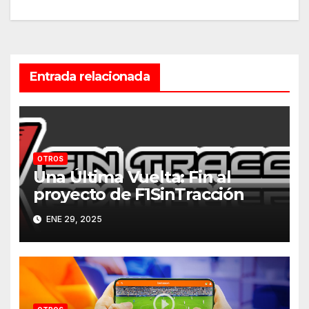
de
entradas
Entrada relacionada
OTROS
Una Última Vuelta: Fin al
proyecto de F1SinTracción
ENE 29, 2025