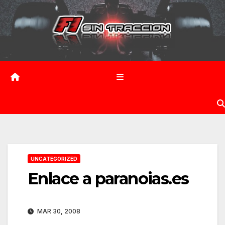
Saltar
al
contenido
UNCATEGORIZED
Enlace a paranoias.es
MAR 30, 2008