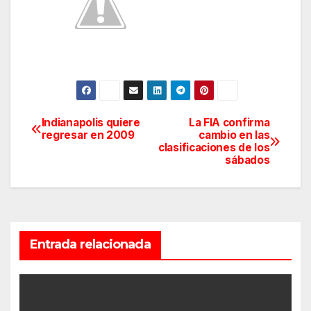
Indianapolis quiere
La FIA confirma
Navegación
regresar en 2009
cambio en las
clasificaciones de los
de
sábados
entradas
Entrada relacionada