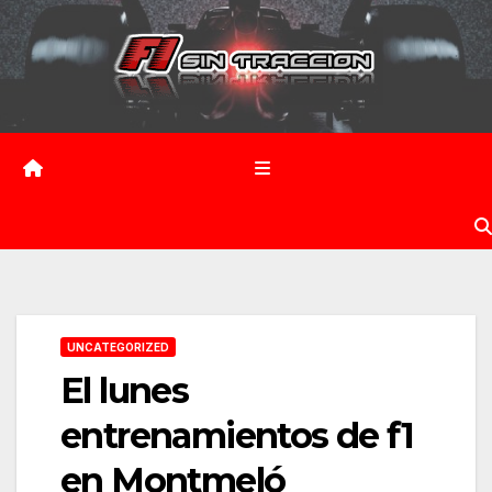
Saltar
al
contenido
UNCATEGORIZED
El lunes
entrenamientos de f1
en Montmeló