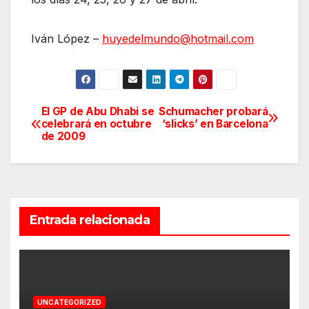
Iván López –
huyedelmundo@hotmail.com
El GP de Abu Dhabi se
Schumacher probará
Navegación
celebrará en octubre
‘slicks’ en Barcelona
de 2009
de
entradas
Entrada relacionada
UNCATEGORIZED