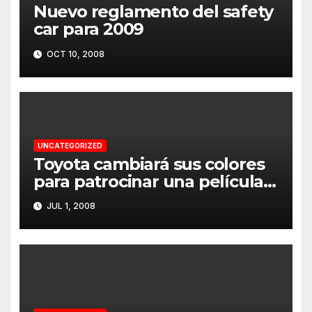
Nuevo reglamento del safety
car para 2009
OCT 10, 2008
UNCATEGORIZED
Toyota cambiará sus colores
para patrocinar una película
en Silverstone
JUL 1, 2008