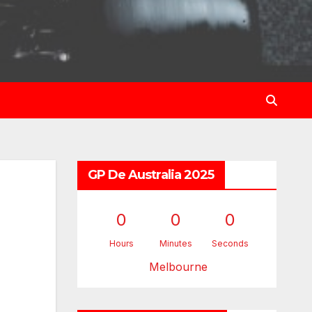
GP De Australia 2025
0
0
0
Hours
Minutes
Seconds
Melbourne