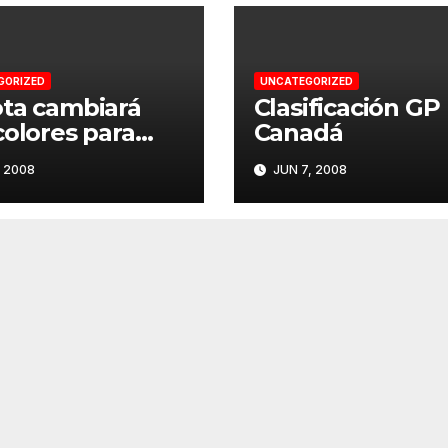
GORIZED
UNCATEGORIZED
ta cambiará
Clasificación GP
colores para
Canadá
ocinar una
, 2008
JUN 7, 2008
cula en
erstone