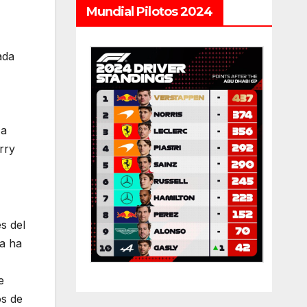
Mundial Pilotos 2024
ada
 a
rry
s del
a ha
e
os de