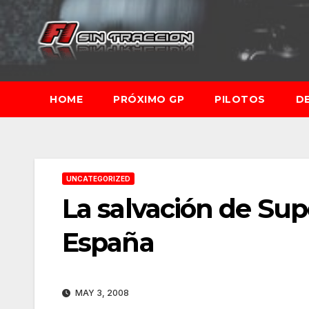
Saltar
al
contenido
HOME
PRÓXIMO GP
PILOTOS
D
UNCATEGORIZED
La salvación de Sup
España
MAY 3, 2008