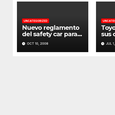
UNCATEGORIZED
UNCATE
Nuevo reglamento
Toyo
del safety car para
sus 
2009
patr
OCT 10, 2008
JUL 1
pelí
Silv