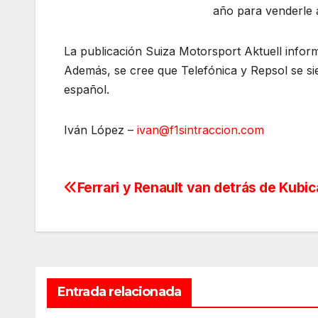
año para venderle 
La publicación Suiza Motorsport Aktuell infor
Además, se cree que Telefónica y Repsol se sie
español.
Iván López –
ivan@f1sintraccion.com
Ferrari y Renault van detrás de Kubic
Navegación
de
entradas
Entrada relacionada