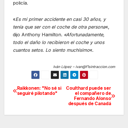
policía.
«
Es mi primer accidente en casi 30 años, y
tenía que ser con el coche de otra persona
«,
dijo Anthony Hamilton.
«Afortunadamente,
todo el daño lo recibieron el coche y unos
cuantos setos. Lo siento muchísimo
«.
Iván López – ivan@f1sintraccion.com
Raikkonen: "No sé si
Coulthard puede ser
Navegación
seguiré pilotando"
el compañero de
Fernando Alonso
de
después de Canadá
entradas