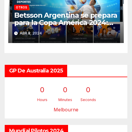
OTROS
Betsson Argentina se prepara
para la Copa América 2024:
¡Descúbrelo acá!
ABR 8, 2024
GP De Australia 2025
0
0
0
Hours
Minutes
Seconds
Melbourne
Mundial Pilotos 2024