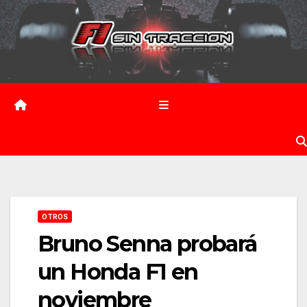
Saltar
al
contenido
OTROS
Bruno Senna probará
un Honda F1 en
noviembre