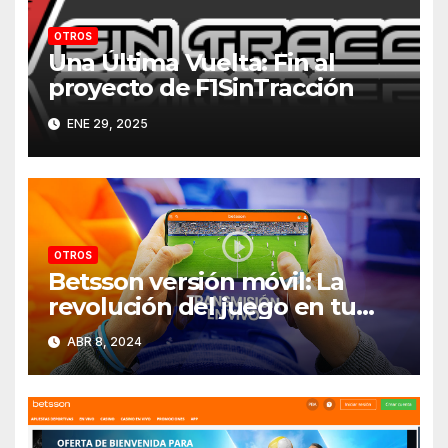
OTROS
Una Última Vuelta: Fin al
proyecto de F1SinTracción
ENE 29, 2025
OTROS
Betsson versión móvil: La
revolución del juego en tu
bolsillo
ABR 8, 2024