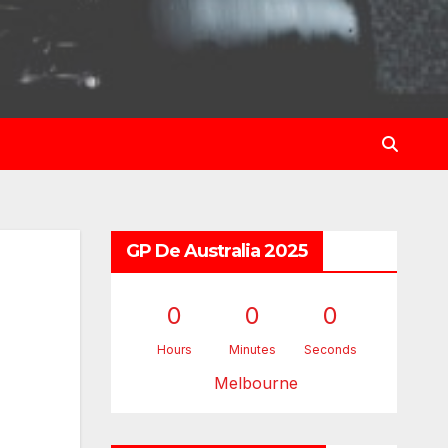
GP De Australia 2025
0
0
0
Hours
Minutes
Seconds
Melbourne