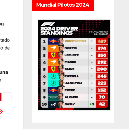
Mundial Pilotos 2024
ng
.
stado
io de
 una
m-