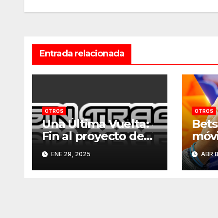
entradas
Entrada relacionada
OTROS
OTROS
Una Última Vuelta:
Bets
Fin al proyecto de
móvi
F1SinTracción
del 
ENE 29, 2025
ABR 8
bolsi