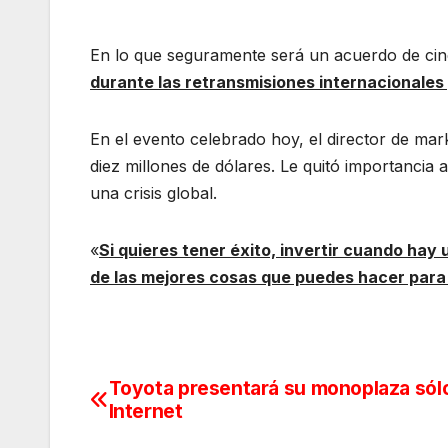
En lo que seguramente será un acuerdo de ci
durante las retransmisiones internacionales
En el evento celebrado hoy, el director de ma
diez millones de dólares. Le quitó importancia
una crisis global.
«
Si quieres tener éxito, invertir cuando ha
de las mejores cosas que puedes hacer para
Toyota presentará su monoplaza sól
Navegación
Internet
de