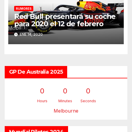
RUMORES
Red Bull presentará su coche
para 2020 el 12 de febrero
ENE 14, 2020
GP De Australia 2025
0
0
0
Hours
Minutes
Seconds
Melbourne