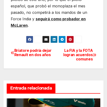
español, que probó el monoplaza el mes
pasado, no competirá a los mandos de un
Force India y
seguirá como probador en
McLaren
.
Briatore podría dejar
La FIA y la FOTA
Navegación
Renault en dos años
logran acuerdos
comunes
de
entradas
Entrada relacionada