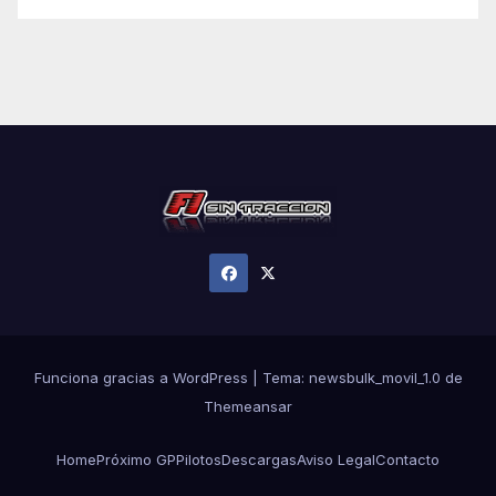
Funciona gracias a WordPress
|
Tema:
newsbulk_movil_1.0
de
Themeansar
Home
Próximo GP
Pilotos
Descargas
Aviso Legal
Contacto