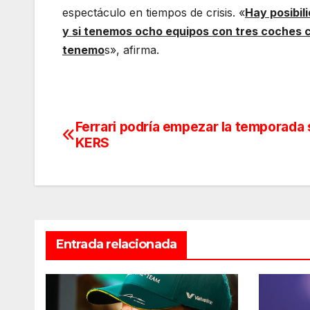
espectáculo en tiempos de crisis. «
Hay posibil
y si tenemos ocho equipos con tres coches c
tenemo
s», afirma.
Ferrari podría empezar la temporada s
Navegación
KERS
de
entradas
Entrada relacionada