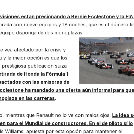
evisiones están presionando a Bernie Ecclestone y la FIA
orada con nueve equipos y 18 coches, que es el número lí
 equipo disponga de dos monoplazas.
 vea afectado por la crisis y
la y la mejor opción es que los
prestigiosa publicación suiza
retirada de Honda la Fórmula 1
 pactados con las emisoras de
Ecclestone ha mandado una oferta aún informal para que
oplaza en las carreras
.
lo, mientras que Renault no lo ve con malos ojos.
La idea s
en para el Mundial de constructores
. En el de piloto sí lo
 de Williams, apuesta por esta opción para mantener el