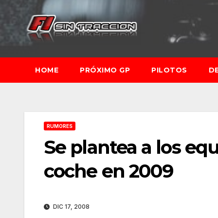
Saltar
al
contenido
HOME
PRÓXIMO GP
PILOTOS
D
RUMORES
Se plantea a los equ
coche en 2009
DIC 17, 2008