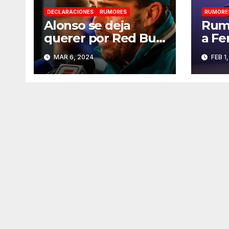
DECLARACIONES
RUMORES
RUMORE
Alonso se deja
Rumo
querer por Red Bull
a Fe
y Mercedes de cara
MAR 6, 2024
FEB 1
a 2025