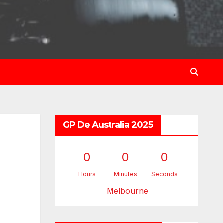
GP De Australia 2025
0
0
0
Hours
Minutes
Seconds
Melbourne