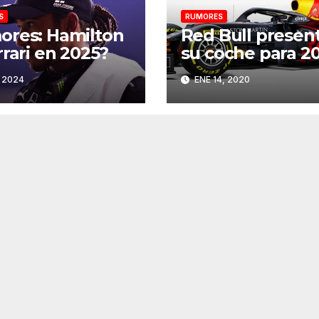
S
RUMORES
res: Hamilton
Red Bull presen
rrari en 2025?
su coche para 2
el 12 de febrero
, 2024
ENE 14, 2020