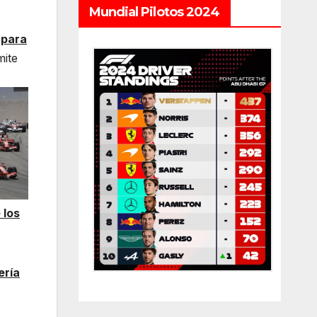
Mundial Pilotos 2024
 para
mite
 los
ería