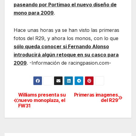
paseando por Portimao el nuevo diseño de
mono para 2009
.
Hace unas horas ya se han visto las primeras
fotos del R29, y ahora los monos, con lo que
sólo queda conocer si Fernando Alonso
introducirá algún retoque en su casco para
2009
. -Información de racingpasion.com-
Williams presenta su
Primeras imagenes
Navegación
nuevo monoplaza, el
del R29
FW31
de
entradas