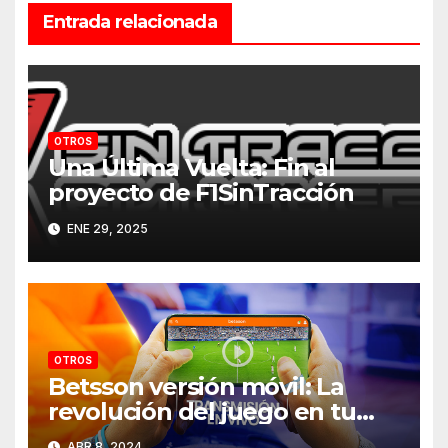
Entrada relacionada
OTROS
Una Última Vuelta: Fin al
proyecto de F1SinTracción
ENE 29, 2025
OTROS
Betsson versión móvil: La
revolución del juego en tu
bolsillo
ABR 8, 2024