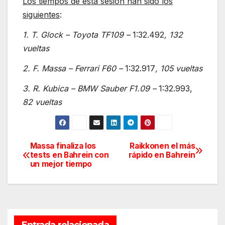
Los tiempos de esta sesión han sido los
siguientes
:
1. T. Glock – Toyota TF109 –
1:32.492
, 132
vueltas
2. F. Massa – Ferrari F60 –
1:32.917
, 105 vueltas
3. R. Kubica – BMW Sauber F1.09 –
1:32.993,
82 vueltas
Massa finaliza los
Raikkonen el más
Navegación
tests en Bahrein con
rápido en Bahrein
un mejor tiempo
de
entradas