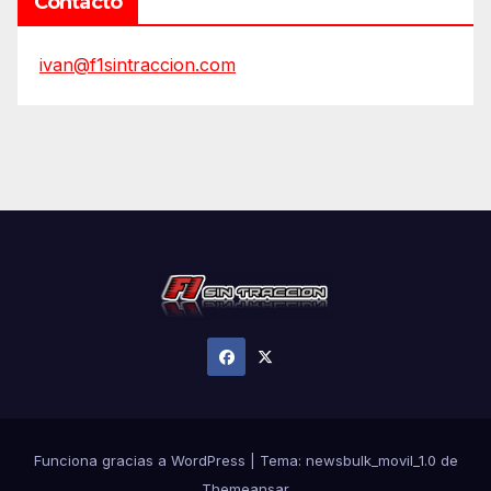
Contacto
ivan@f1sintraccion.com
Funciona gracias a WordPress
|
Tema:
newsbulk_movil_1.0
de
Themeansar