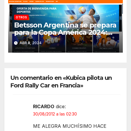
OTROS
Betsson Argentina se prepara
para la Copa América 2024:
¡Descúbrelo acá!
ABR 8, 2024
Un comentario en «Kubica pilota un
Ford Rally Car en Francia»
RICARDO
dice:
30/08/2012 a las 02:30
ME ALEGRA MUCHÍSIMO HACE