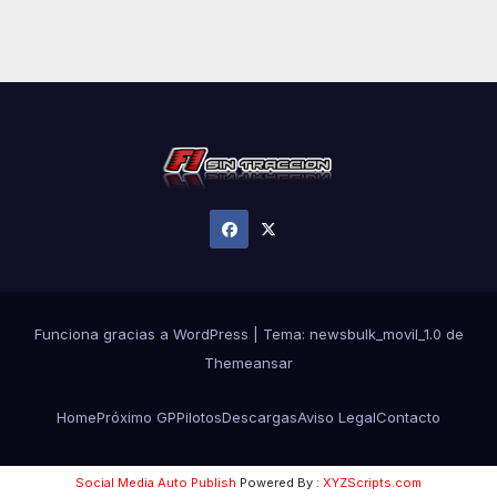
Funciona gracias a WordPress
|
Tema:
newsbulk_movil_1.0
de
Themeansar
Home
Próximo GP
Pilotos
Descargas
Aviso Legal
Contacto
Social Media Auto Publish
Powered By :
XYZScripts.com