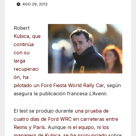
AGO 29, 2012
Robert
Kubica, que
continúa
con su
larga
recuperaci
ón, ha
pilotado un Ford Fiesta World Rally Car
, según
asegura la publicación francesa
L’Avenir
.
El test se produjo durante
una prueba de
cuatro días de Ford WRC en carreteras entre
Reims y París
. Aunque
ni el equipo, ni los
managers de Kubica, se ha pronunciado
sobre