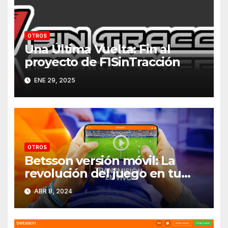
OTROS
Una Última Vuelta: Fin al
proyecto de F1SinTracción
ENE 29, 2025
OTROS
Betsson versión móvil: La
revolución del juego en tu
bolsillo
ABR 8, 2024