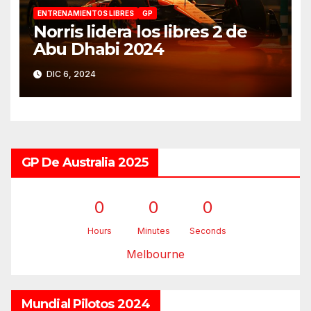
ENTRENAMIENTOS LIBRES
GP
Norris lidera los libres 2 de
Abu Dhabi 2024
DIC 6, 2024
GP De Australia 2025
0
0
0
Hours
Minutes
Seconds
Melbourne
Mundial Pilotos 2024