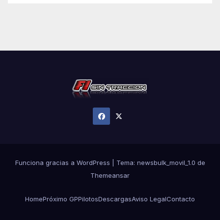
Funciona gracias a WordPress
|
Tema:
newsbulk_movil_1.0
de
Themeansar
Home
Próximo GP
Pilotos
Descargas
Aviso Legal
Contacto