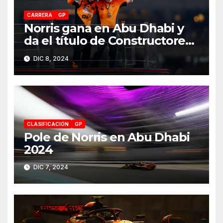
CARRERA
GP
Norris gana en Abu Dhabi y
da el título de Constructores
2024 a McLaren
DIC 8, 2024
CLASIFICACIÓN
GP
Pole de Norris en Abu Dhabi
2024
DIC 7, 2024