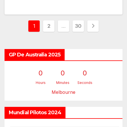
Paginación
1
2
…
30
de
entradas
GP De Australia 2025
0
0
0
Hours
Minutes
Seconds
Melbourne
Mundial Pilotos 2024