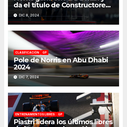
da el título de Constructores
2024 a McLaren
DIC 8, 2024
CLASIFICACIÓN
GP
Pole de Norris en Abu Dhabi
2024
DIC 7, 2024
ENTRENAMIENTOS LIBRES
GP
Piastri lidera los últimos libres