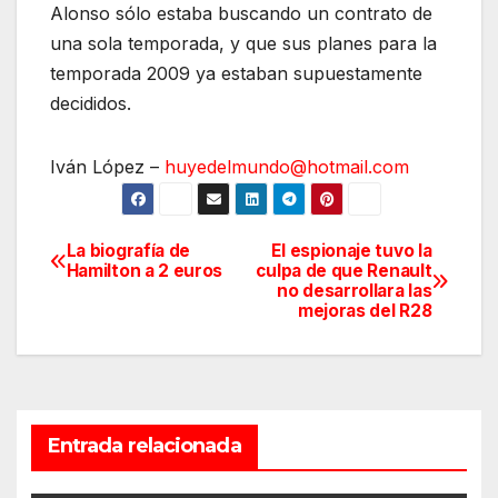
Alonso sólo estaba buscando un contrato de
una sola temporada, y que sus planes para la
temporada 2009 ya estaban supuestamente
decididos.
Iván López –
huyedelmundo@hotmail.com
La biografía de
El espionaje tuvo la
Navegación
Hamilton a 2 euros
culpa de que Renault
no desarrollara las
de
mejoras del R28
entradas
Entrada relacionada