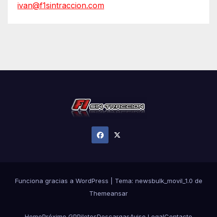
ivan@f1sintraccion.com
Funciona gracias a WordPress
|
Tema:
newsbulk_movil_1.0
de
Themeansar
Home
Próximo GP
Pilotos
Descargas
Aviso Legal
Contacto