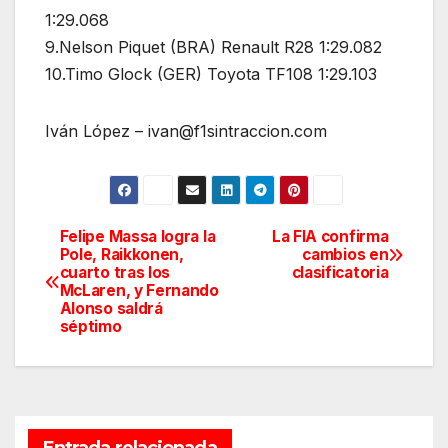
1:29.068
9.Nelson Piquet (BRA) Renault R28 1:29.082
10.Timo Glock (GER) Toyota TF108 1:29.103
Iván López – ivan@f1sintraccion.com
Felipe Massa logra la
La FIA confirma
Navegación
Pole, Raikkonen,
cambios en
cuarto tras los
clasificatoria
de
McLaren, y Fernando
Alonso saldrá
entradas
séptimo
Entrada relacionada