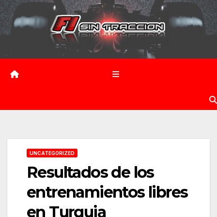
Saltar
al
contenido
UNCATEGORIZED
Resultados de los
entrenamientos libres
en Turquia