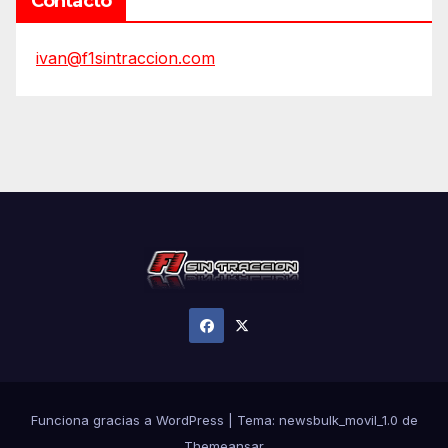
Contacto
ivan@f1sintraccion.com
Funciona gracias a WordPress
|
Tema:
newsbulk_movil_1.0
de
Themeansar