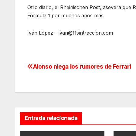
Otro diario, el Rheinischen Post, asevera qu
Fórmula 1 por muchos años más
.
Iván López – ivan@f1sintraccion.com
Alonso niega los rumores de Ferrari
Navegación
de
entradas
Entrada relacionada