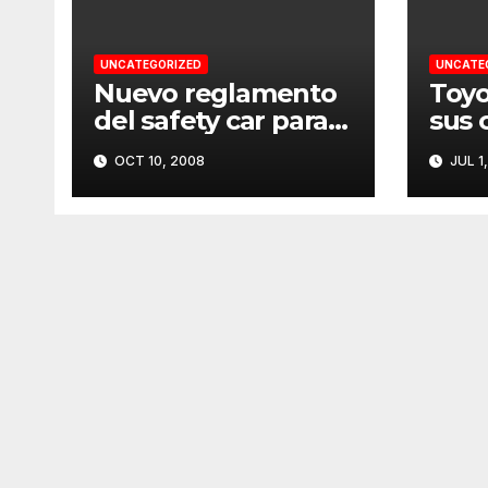
UNCATEGORIZED
UNCATE
Nuevo reglamento
Toyo
del safety car para
sus 
2009
patr
OCT 10, 2008
JUL 1
pelí
Silv