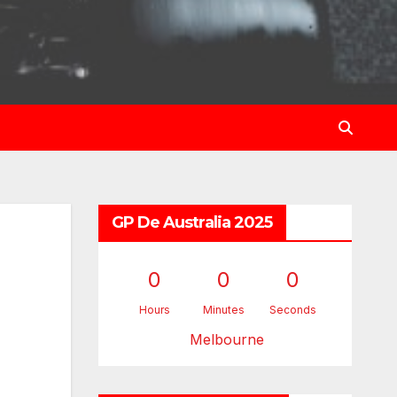
GP De Australia 2025
0
0
0
Hours
Minutes
Seconds
Melbourne