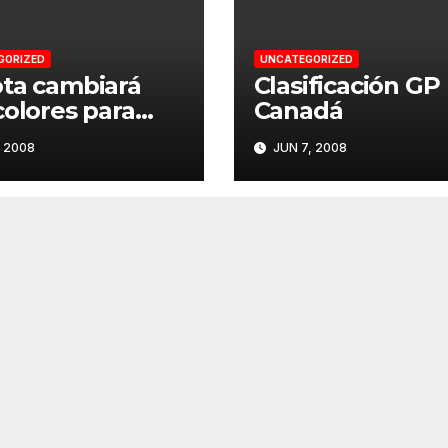
GORIZED
UNCATEGORIZED
ta cambiará
Clasificación GP
colores para
Canadá
ocinar una
, 2008
JUN 7, 2008
cula en
erstone