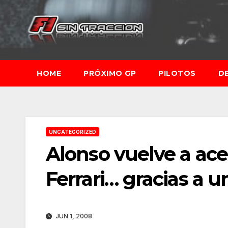
Saltar
al
contenido
HOME
PRÓXIMO GP
PILOTOS
D
UNCATEGORIZED
Alonso vuelve a acer
Ferrari… gracias a
JUN 1, 2008