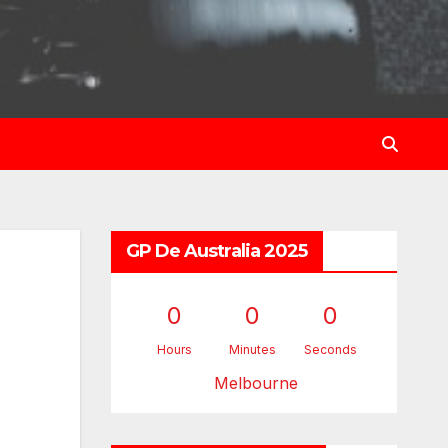
GP De Australia 2025
0
0
0
Hours
Minutes
Seconds
Melbourne