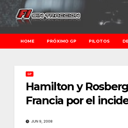
Saltar
al
contenido
HOME
PRÓXIMO GP
PILOTOS
D
GP
Hamilton y Rosberg
Francia por el incid
JUN 9, 2008