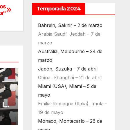
nos
Temporada 2024
ia"
Bahrein, Sakhir – 2 de marzo
Arabia Saudí, Jeddah – 7 de
marzo
Australia, Melbourne – 24 de
marzo
Japón, Suzuka - 7 de abril
China, Shanghái – 21 de abril
Miami (USA), Miami – 5 de
mayo
Emilia-Romagna (Italia), Imola -
 la
bu
19 de mayo
Mónaco, Montecarlo – 26 de
mayo