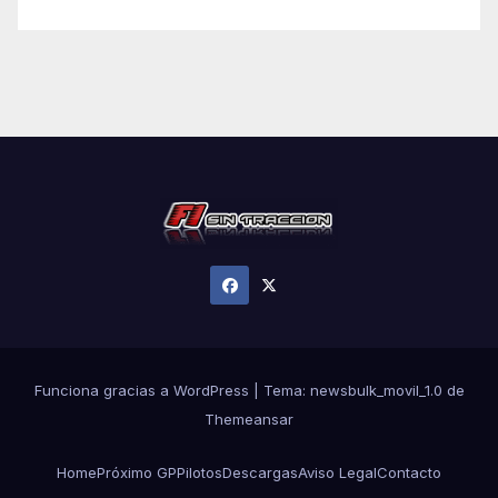
Funciona gracias a WordPress
|
Tema:
newsbulk_movil_1.0
de
Themeansar
Home
Próximo GP
Pilotos
Descargas
Aviso Legal
Contacto