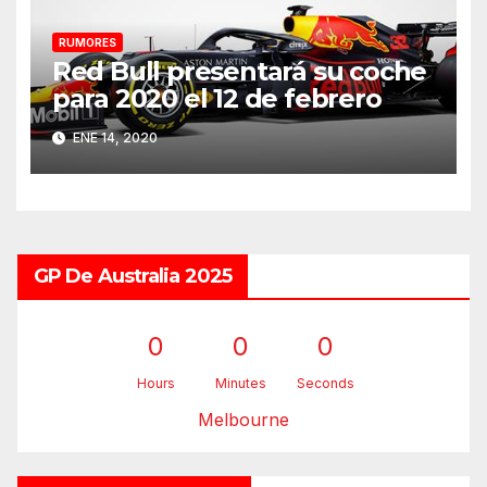
RUMORES
Red Bull presentará su coche
para 2020 el 12 de febrero
ENE 14, 2020
GP De Australia 2025
0
0
0
Hours
Minutes
Seconds
Melbourne