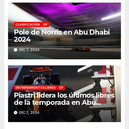
CLASIFICACIÓN
GP
Pole de Norris en Abu Dhabi
2024
DIC 7, 2024
ENTRENAMIENTOS LIBRES
GP
Piastri lidera los últimos libres
de la temporada en Abu
Dhabi 2024
DIC 7, 2024