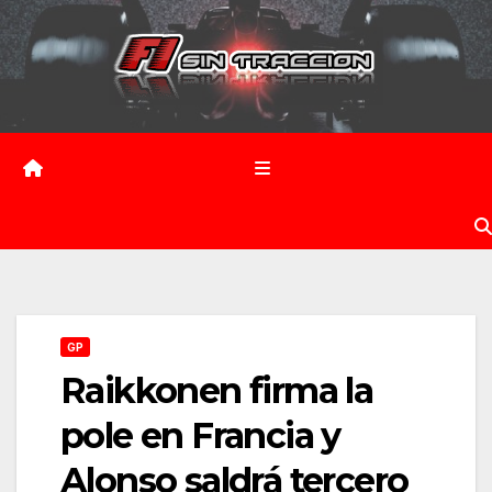
Saltar
al
contenido
GP
Raikkonen firma la
pole en Francia y
Alonso saldrá tercero