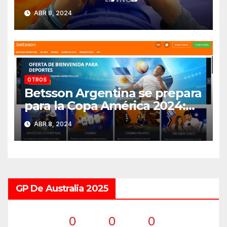
bolsillo
ABR 8, 2024
OTROS
Betsson Argentina se prepara
para la Copa América 2024:
¡Descúbrelo acá!
ABR 8, 2024
GP De Australia 2025
0
0
0