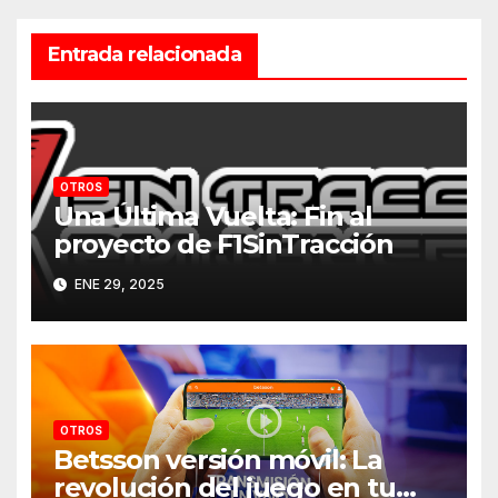
Entrada relacionada
OTROS
Una Última Vuelta: Fin al
proyecto de F1SinTracción
ENE 29, 2025
OTROS
Betsson versión móvil: La
revolución del juego en tu