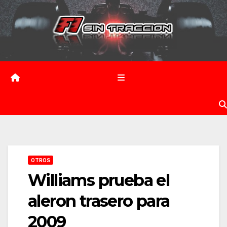
Saltar
al
contenido
OTROS
Williams prueba el
aleron trasero para
2009