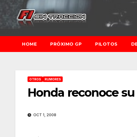
Saltar
al
contenido
HOME
PRÓXIMO GP
PILOTOS
D
OTROS
RUMORES
Honda reconoce su i
OCT 1, 2008