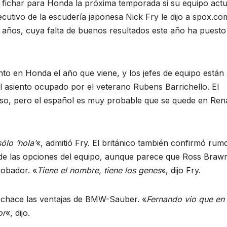
 fichar para Honda la próxima temporada si su equipo actu
cutivo de la escudería japonesa Nick Fry le dijo a spox.co
años, cuya falta de buenos resultados este año ha puesto
o en Honda el año que viene, y los jefes de equipo están
 asiento ocupado por el veterano Rubens Barrichello. El
nso, pero el español es muy probable que se quede en Ren
ólo ‘hola’
«, admitió Fry. El británico también confirmó rum
 de las opciones del equipo, aunque parece que Ross Braw
robador. «
Tiene el nombre, tiene los genes
«, dijo Fry.
 rechace las ventajas de BMW-Sauber. «
Fernando vio que en
or
«, dijo.