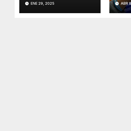
ENE 29, 2025
ABR 8
bolsi