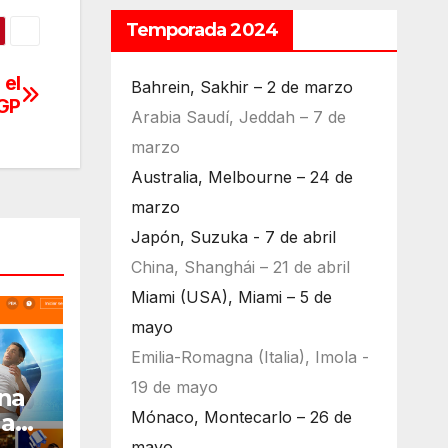
Temporada 2024
 el
Bahrein, Sakhir – 2 de marzo
 GP
Arabia Saudí, Jeddah – 7 de
marzo
Australia, Melbourne – 24 de
marzo
Japón, Suzuka - 7 de abril
China, Shanghái – 21 de abril
Miami (USA), Miami – 5 de
mayo
Emilia-Romagna (Italia), Imola -
19 de mayo
na
Mónaco, Montecarlo – 26 de
la
024:
mayo