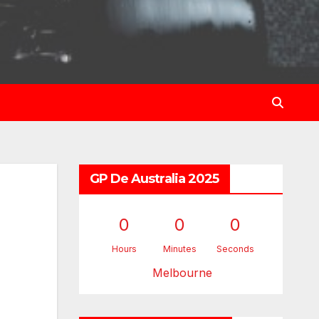
GP De Australia 2025
0
0
0
Hours
Minutes
Seconds
Melbourne