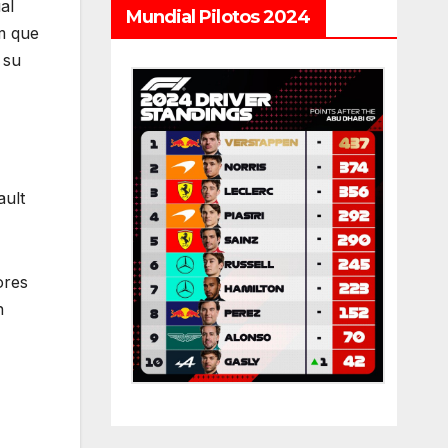
al
Mundial Pilotos 2024
m que
 su
ault
ores
n