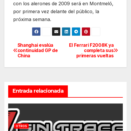
con los alerones de 2009 será en Montmeló,
por primera vez delante del público, la
próxima semana.
Shanghai evalúa
El Ferrari F2008K ya
Navegación
continuidad GP de
completa sus
China
primeras vueltas
de
entradas
Entrada relacionada
OTROS