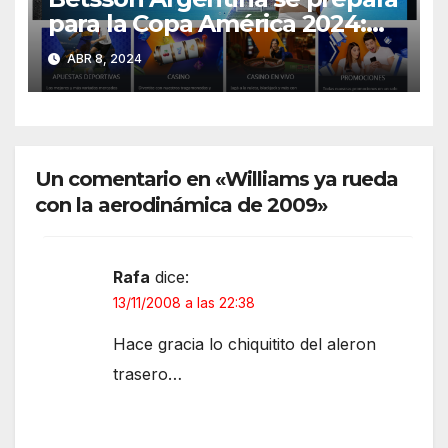
para la Copa América 2024:
¡Descúbrelo acá!
ABR 8, 2024
Un comentario en «Williams ya rueda
con la aerodinámica de 2009»
Rafa
dice:
13/11/2008 a las 22:38
Hace gracia lo chiquitito del aleron
trasero…