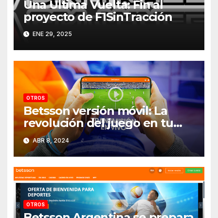
Una Última Vuelta: Fin al
proyecto de F1SinTracción
ENE 29, 2025
OTROS
Betsson versión móvil: La
revolución del juego en tu
bolsillo
ABR 8, 2024
OTROS
Betsson Argentina se prepara