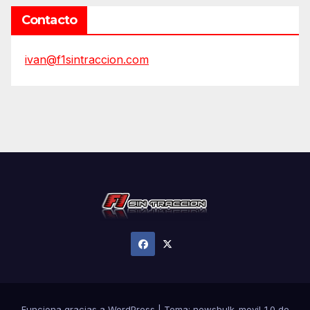
Contacto
ivan@f1sintraccion.com
Funciona gracias a WordPress
|
Tema:
newsbulk_movil_1.0
de