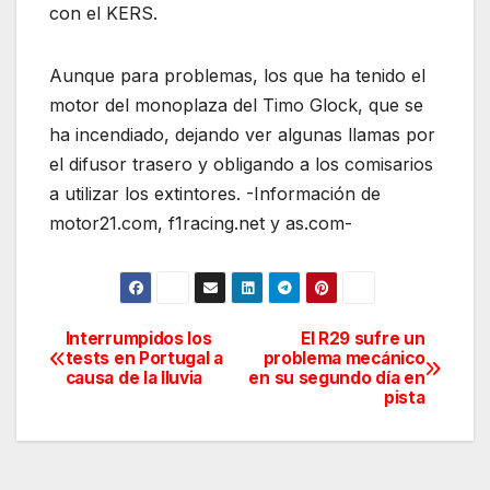
con el KERS.
Aunque para problemas, los que ha tenido el
motor del monoplaza del Timo Glock, que se
ha incendiado, dejando ver algunas llamas por
el difusor trasero y obligando a los comisarios
a utilizar los extintores. -Información de
motor21.com, f1racing.net y as.com-
Interrumpidos los
El R29 sufre un
Navegación
tests en Portugal a
problema mecánico
causa de la lluvia
en su segundo día en
de
pista
entradas