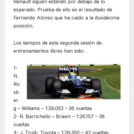
Renault siguen estando por debajo de lo
esperado. Prueba de ello es el resultado de
Fernando Alonso que ha caído a la duodécima
posición.
Los tiempos de esta segunda sesión de
entrenamientos libres han sido:
1-
N.
Ro
sb
er
g – Williams – 1:26.053 – 36 vueltas
2- R. Barrichello – Brawn – 1:26.157 – 38
vueltas
3- J. Trulli- Toyota – 1:26.350 – 42 vueltas