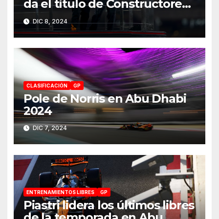
da el título de Constructores
2024 a McLaren
DIC 8, 2024
CLASIFICACIÓN
GP
Pole de Norris en Abu Dhabi
2024
DIC 7, 2024
ENTRENAMIENTOS LIBRES
GP
Piastri lidera los últimos libres
de la temporada en Abu