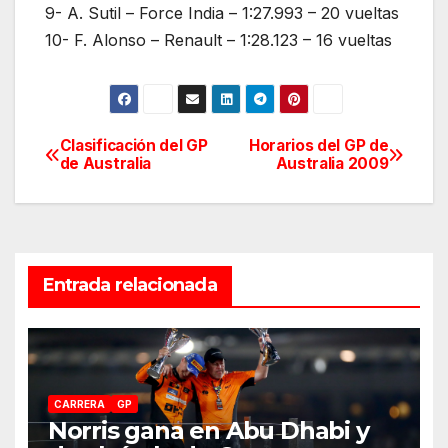
9- A. Sutil – Force India – 1:27.993 – 20 vueltas
10- F. Alonso – Renault – 1:28.123 – 16 vueltas
Clasificación del GP
Horarios del GP de
Navegación
de Australia
Australia 2009
de
entradas
Entrada relacionada
CARRERA
GP
Norris gana en Abu Dhabi y