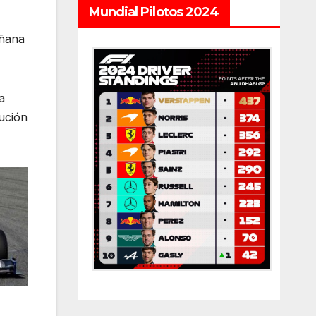
Mundial Pilotos 2024
añana
a
lución