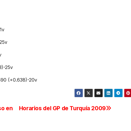
1v
-25v
v
3)-25v
590 (+0.638)-20v
so en
Horarios del GP de Turquía 2009