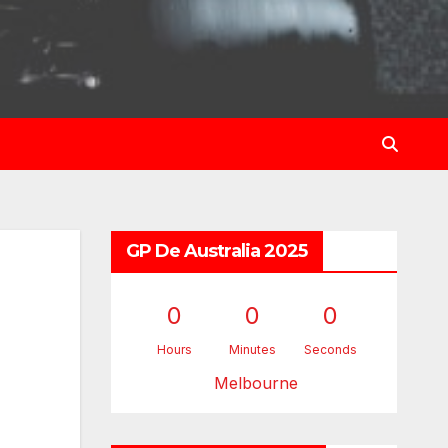
GP De Australia 2025
0
0
0
Hours
Minutes
Seconds
Melbourne