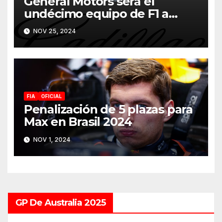
General Motors será el
undécimo equipo de F1 a
partir de 2026
NOV 25, 2024
FIA
OFICIAL
Penalización de 5 plazas para
Max en Brasil 2024
NOV 1, 2024
GP De Australia 2025