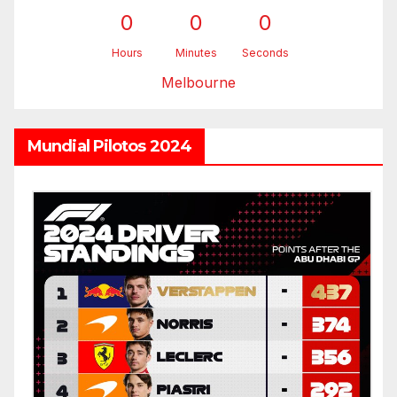
0
0
0
Hours
Minutes
Seconds
Melbourne
Mundial Pilotos 2024