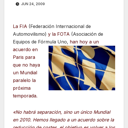
JUN 24, 2009
La
FIA
(Federación Internacional de
Automovilismo)
y la FOTA
(Asociación de
Equipos de Fórmula Uno,
han
hoy a un
acuerdo en
Paris
p
ara
que no haya
un Mundial
paralelo la
próxima
temporada.
«No habrá separación, sino un único Mundial
en 2010. Hemos llegado a un acuerdo sobre la
reducción de costes,
el objetivo es volver a los