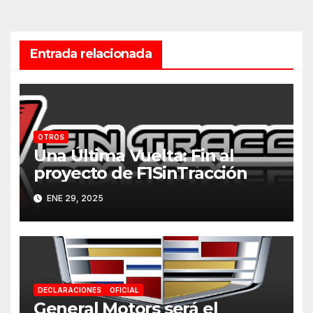
Entrada relacionada
OTROS
Una Última Vuelta: Fin al
proyecto de F1SinTracción
ENE 29, 2025
DECLARACIONES
OFICIAL
General Motors será el