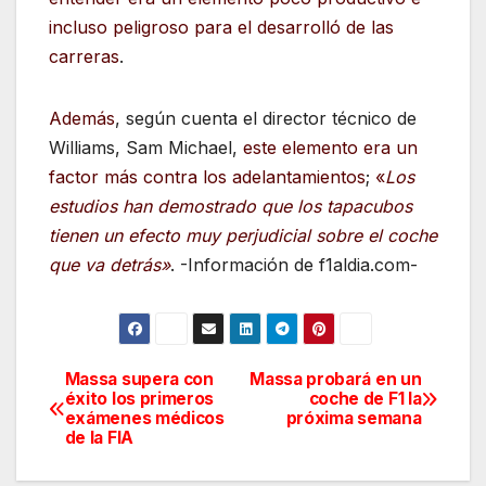
incluso peligroso para el desarrolló de las
carreras
.
Además
, según cuenta el director técnico de
Williams, Sam Michael,
este elemento era un
factor más contra los adelantamientos
;
«
Los
estudios han demostrado que los tapacubos
tienen un efecto muy perjudicial sobre el coche
que va detrás»
. -Información de f1aldia.com-
Massa supera con
Massa probará en un
Navegación
éxito los primeros
coche de F1 la
exámenes médicos
próxima semana
de
de la FIA
entradas