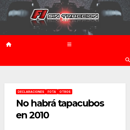
Saltar
al
contenido
DECLARACIONES
FOTA
OTROS
No habrá tapacubos
en 2010