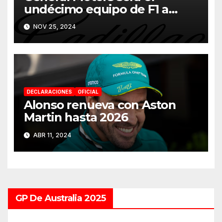
undécimo equipo de F1 a
partir de 2026
NOV 25, 2024
DECLARACIONES
OFICIAL
Alonso renueva con Aston
Martin hasta 2026
ABR 11, 2024
GP De Australia 2025