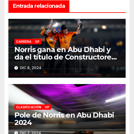
Entrada relacionada
CARRERA
GP
Norris gana en Abu Dhabi y
da el título de Constructores
2024 a McLaren
DIC 8, 2024
CLASIFICACIÓN
GP
Pole de Norris en Abu Dhabi
2024
DIC 7, 2024