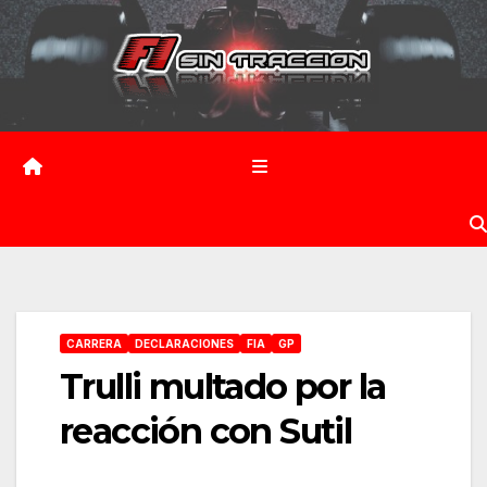
Saltar
al
contenido
CARRERA
DECLARACIONES
FIA
GP
Trulli multado por la
reacción con Sutil