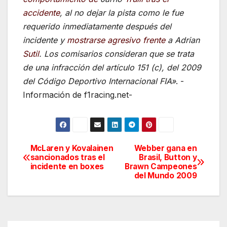
accidente
, al no dejar la pista como le fue
requerido inmediatamente después del
incidente y
mostrarse agresivo frente
a Adrian
Sutil
. Los comisarios consideran que se trata
de una infracción del artículo 151 (c), del 2009
del Código Deportivo Internacional FIA»
. -
Información de f1racing.net-
McLaren y Kovalainen
Webber gana en
Navegación
sancionados tras el
Brasil, Button y
incidente en boxes
Brawn Campeones
de
del Mundo 2009
entradas