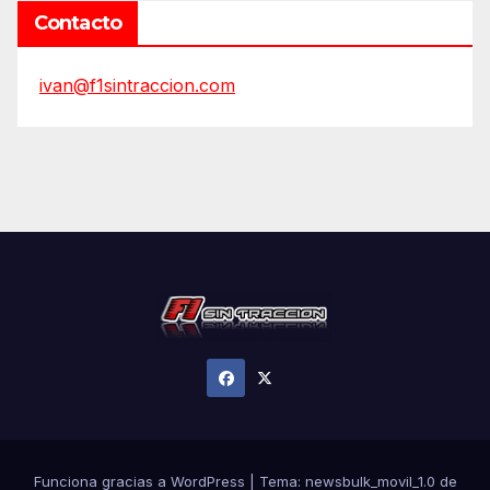
Contacto
ivan@f1sintraccion.com
Funciona gracias a WordPress
|
Tema:
newsbulk_movil_1.0
de