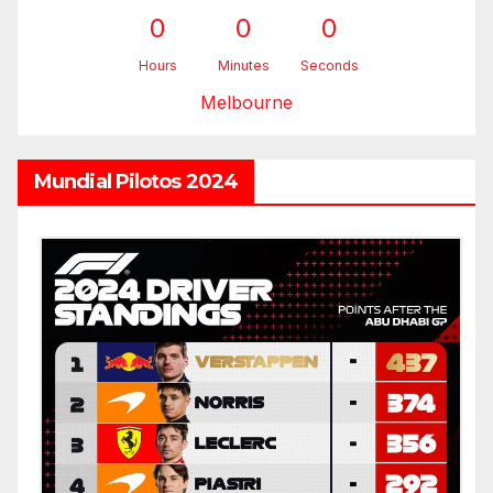
0
0
0
Hours
Minutes
Seconds
Melbourne
Mundial Pilotos 2024