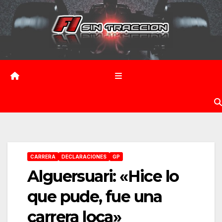
Saltar
al
contenido
CARRERA
DECLARACIONES
GP
Alguersuari: «Hice lo
que pude, fue una
carrera loca»