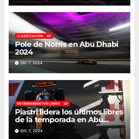
CLASIFICACIÓN
GP
Pole de Norris en Abu Dhabi
2024
DIC 7, 2024
ENTRENAMIENTOS LIBRES
GP
Piastri lidera los últimos libres
de la temporada en Abu
Dhabi 2024
DIC 7, 2024