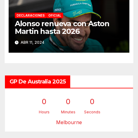
DECLARACIONES
OFICIAL
Alonso renueva con Aston
Martin hasta 2026
ABR 11, 2024
GP De Australia 2025
0
0
0
Hours
Minutes
Seconds
Melbourne