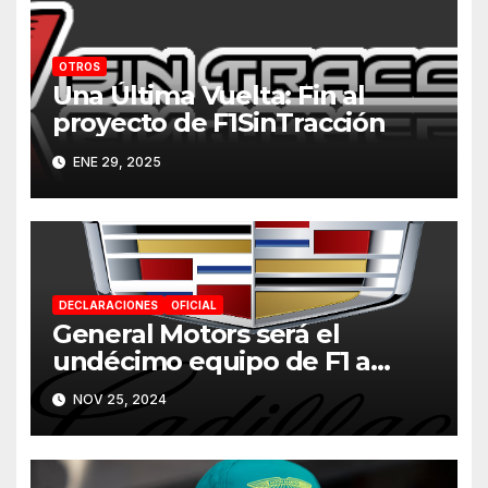
OTROS
Una Última Vuelta: Fin al
proyecto de F1SinTracción
ENE 29, 2025
DECLARACIONES
OFICIAL
General Motors será el
undécimo equipo de F1 a
partir de 2026
NOV 25, 2024