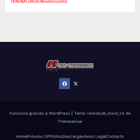
ivan@f1sintraccion.com
Funciona gracias a WordPress
|
Tema:
newsbulk_movil_1.0
de
Themeansar
Home
Próximo GP
Pilotos
Descargas
Aviso Legal
Contacto