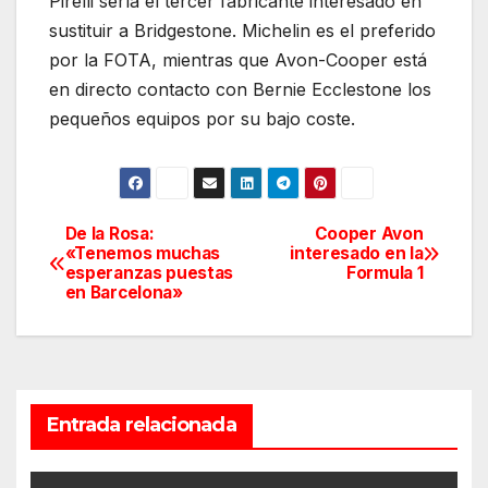
Pirelli sería el tercer fabricante interesado en
sustituir a Bridgestone. Michelin es el preferido
por la FOTA, mientras que Avon-Cooper está
en directo contacto con Bernie Ecclestone los
pequeños equipos por su bajo coste.
De la Rosa:
Cooper Avon
Navegación
«Tenemos muchas
interesado en la
esperanzas puestas
Formula 1
de
en Barcelona»
entradas
Entrada relacionada