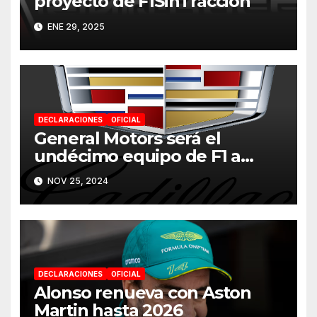
proyecto de F1SinTracción
ENE 29, 2025
DECLARACIONES
OFICIAL
General Motors será el
undécimo equipo de F1 a
partir de 2026
NOV 25, 2024
DECLARACIONES
OFICIAL
Alonso renueva con Aston
Martin hasta 2026