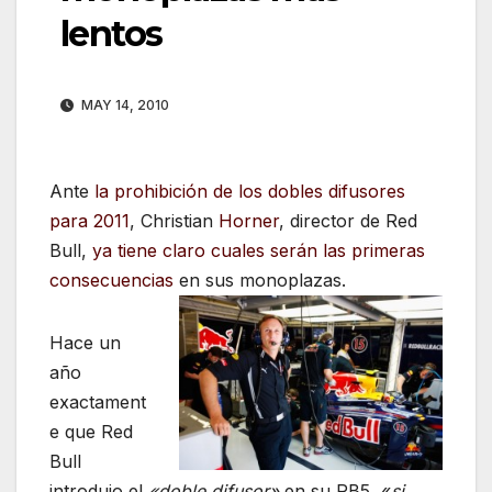
lentos
MAY 14, 2010
Ante
la prohibición de los dobles difusores
para 2011
, Christian
Horner
, director de Red
Bull,
ya tiene claro cuales serán las primeras
consecuencias
en sus monoplazas.
Hace un
año
exactament
e que Red
Bull
introdujo el
«doble difusor»
en su RB5, «
si