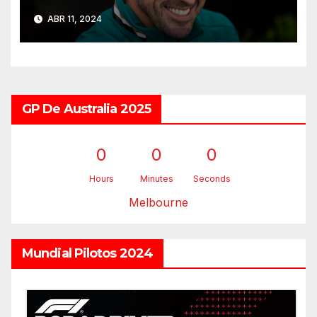
ABR 11, 2024
GP De Australia 2025
0
0
0
Hours
Minutes
Seconds
Melbourne
Mundial Pilotos 2024