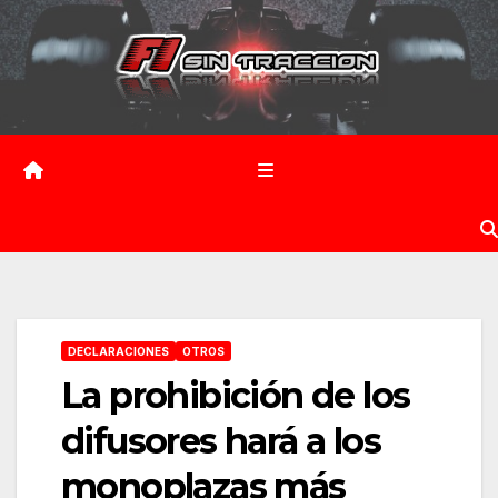
Saltar
al
contenido
DECLARACIONES
OTROS
La prohibición de los
difusores hará a los
monoplazas más