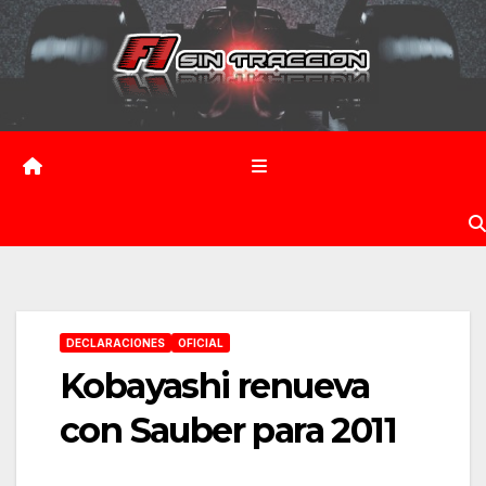
Saltar
al
contenido
DECLARACIONES
OFICIAL
Kobayashi renueva
con Sauber para 2011