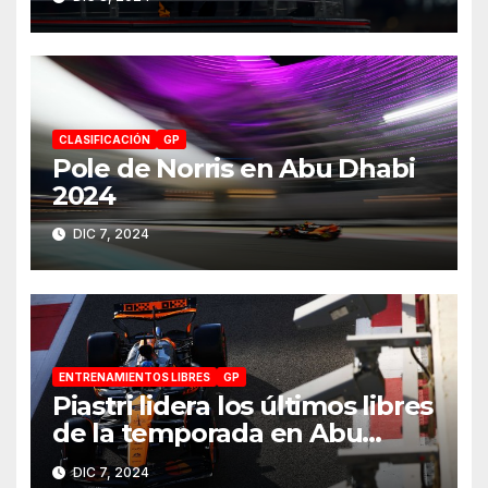
CLASIFICACIÓN
GP
Pole de Norris en Abu Dhabi
2024
DIC 7, 2024
ENTRENAMIENTOS LIBRES
GP
Piastri lidera los últimos libres
de la temporada en Abu
Dhabi 2024
DIC 7, 2024