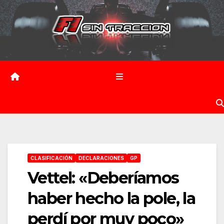
Saltar
al
contenido
CLASIFICACIÓN
DECLARACIONES
GP
Vettel: «Deberíamos
haber hecho la pole, la
perdí por muy poco»