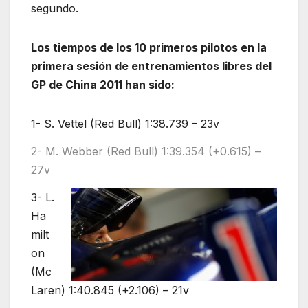
segundo.
Los tiempos de los 10 primeros pilotos en la
primera sesión de entrenamientos libres
del
GP de China 2011
han sido:
1- S. Vettel (Red Bull) 1:38.739 – 23v
2- M. Webber (Red Bull) 1:39.354 (+0.615) –
27v
3- L.
Ha
milt
on
(Mc
Laren) 1:40.845 (+2.106) – 21v