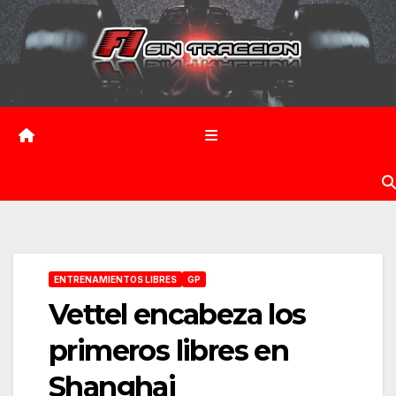
Saltar
al
contenido
ENTRENAMIENTOS LIBRES
GP
Vettel encabeza los
primeros libres en
Shanghai