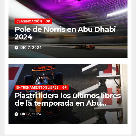
CLASIFICACIÓN
GP
Pole de Norris en Abu Dhabi
2024
DIC 7, 2024
ENTRENAMIENTOS LIBRES
GP
Piastri lidera los últimos libres
de la temporada en Abu
Dhabi 2024
DIC 7, 2024