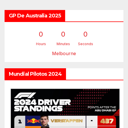
GP De Australia 2025
0
0
0
Hours
Minutes
Seconds
Melbourne
Mundial Pilotos 2024