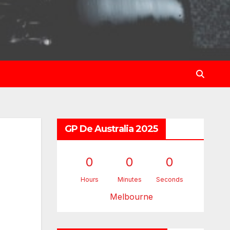
GP De Australia 2025
0
0
0
Hours
Minutes
Seconds
Melbourne