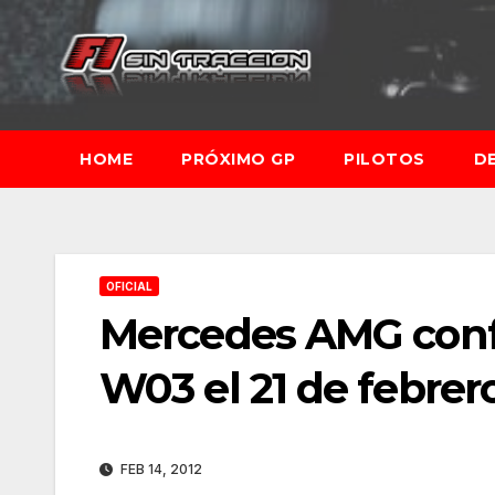
Saltar
al
contenido
HOME
PRÓXIMO GP
PILOTOS
D
OFICIAL
Mercedes AMG confi
W03 el 21 de febrer
FEB 14, 2012